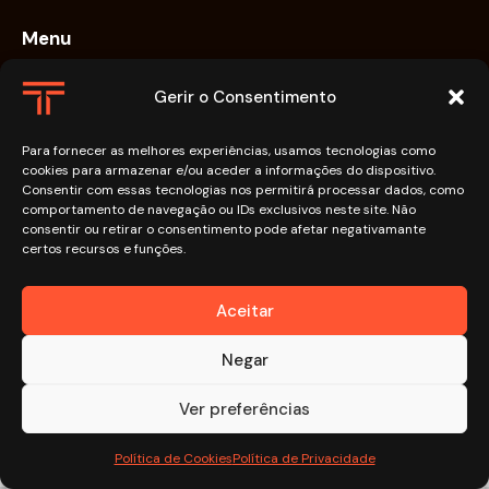
Menu
Home
Gerir o Consentimento
Services
Para fornecer as melhores experiências, usamos tecnologias como
About Us
cookies para armazenar e/ou aceder a informações do dispositivo.
Features
Consentir com essas tecnologias nos permitirá processar dados, como
comportamento de navegação ou IDs exclusivos neste site. Não
Contacts
consentir ou retirar o consentimento pode afetar negativamante
certos recursos e funções.
Say Hello
Aceitar
info@email.com
Negar
Ver preferências
AncoraThemes
© {{Y}}. All Rights Reserved.
Política de Cookies
Política de Privacidade