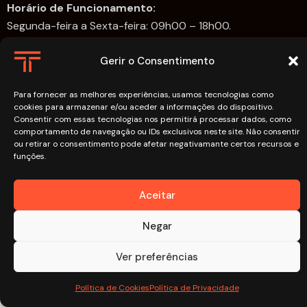
Horário de Funcionamento:
Segunda-feira a Sexta-feira: 09h00 – 18h00.
Links
Gerir o Consentimento
FAQs
Para fornecer as melhores experiências, usamos tecnologias como
cookies para armazenar e/ou aceder a informações do dispositivo.
Política de Cookies
Consentir com essas tecnologias nos permitirá processar dados, como
Política de Privacidade
comportamento de navegação ou IDs exclusivos neste site. Não consentir
ou retirar o consentimento pode afetar negativamante certos recursos e
funções.
Aceitar
TAGUS PVC
© 2026. Todos os direitos reservados.
Negar
Ver preferências
Política de Cookies
Política de Privacidade