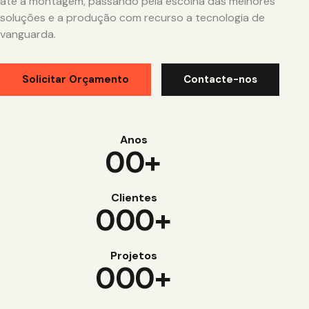
até à montagem, passando pela escolha das melhores
soluções e a produção com recurso a tecnologia de
vanguarda.
Solicitar Orçamento
Contacte-nos
Anos
0
0
+
Clientes
0
0
0
+
Projetos
0
0
0
+