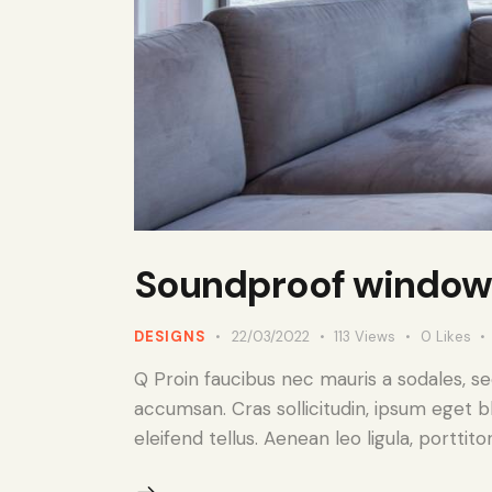
Soundproof window 
DESIGNS
22/03/2022
113
Views
0
Likes
Q Proin faucibus nec mauris a sodales, s
accumsan. Cras sollicitudin, ipsum eget b
eleifend tellus. Aenean leo ligula, porttit