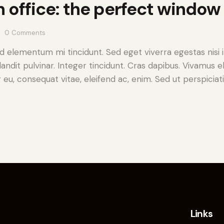
an office: the perfect windo
0
Comments
ed elementum mi tincidunt. Sed eget viverra egestas nisi
landit pulvinar. Integer tincidunt. Cras dapibus. Vivamu
or eu, consequat vitae, eleifend ac, enim. Sed ut perspiciat
Links