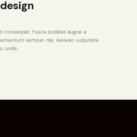
w design
 in consequat. Fusce sodales augue a
s elementum semper nisi. Aenean vulputate
is, unde…