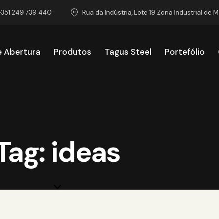
+351 249 739 440
Rua da Indústria, Lote 19 Zona Industrial de 
e Abertura
Produtos
Tagus Steel
Portefólio
emas de Abertura
Produtos
Tagus Steel
Portef
Tag: ideas