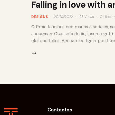
Falling in love with 
DESIGNS
20/03/2022
128
Views
0
Likes
Q Proin faucibus nec mauris a sodales, s
accumsan. Cras sollicitudin, ipsum eget b
eleifend tellus. Aenean leo ligula, porttit
Contactos