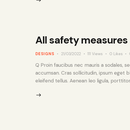
All safety measures 
DESIGNS
21/03/2022
111
Views
0
Likes
Q Proin faucibus nec mauris a sodales, s
accumsan. Cras sollicitudin, ipsum eget b
eleifend tellus. Aenean leo ligula, porttit