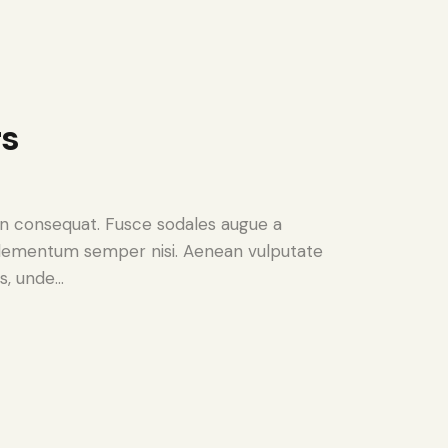
rs
 in consequat. Fusce sodales augue a
s elementum semper nisi. Aenean vulputate
is, unde…