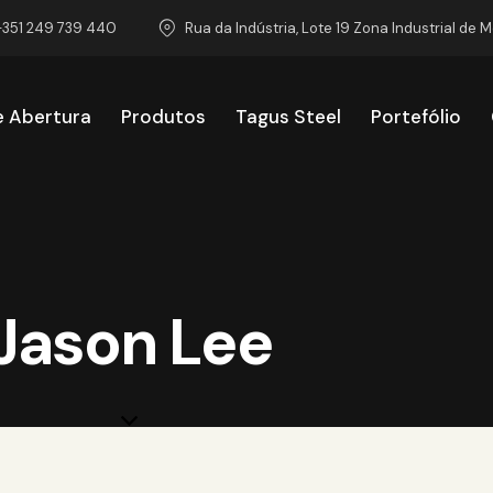
+351 249 739 440
Rua da Indústria, Lote 19 Zona Industrial de 
e Abertura
Produtos
Tagus Steel
Portefólio
emas de Abertura
Produtos
Tagus Steel
Portef
Jason Lee