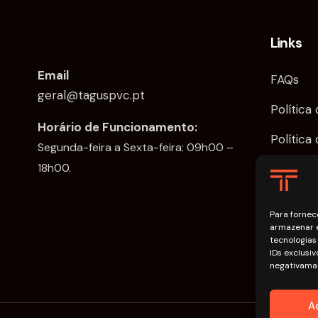
Links
Email
FAQs
geral@taguspvc.pt
Política
Horário de Funcionamento:
Política
Segunda-feira a Sexta-feira: 09h00 –
18h00.
Para fornec
armazenar e
tecnologia
IDs exclusi
negativaman
A