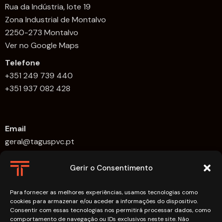
Rua da Indústria, lote 19
Zona Industrial de Montalvo
2250-273 Montalvo
Ver no Google Maps
Telefone
+351 249 739 440
+351 937 082 428
Email
geral@taguspvc.pt
Horário de Funcionamento:
Gerir o Consentimento
Segunda-feira a Sexta-feira: 09h00 – 18h00.
Para fornecer as melhores experiências, usamos tecnologias como
Links
cookies para armazenar e/ou aceder a informações do dispositivo.
Consentir com essas tecnologias nos permitirá processar dados, como
FAQs
comportamento de navegação ou IDs exclusivos neste site. Não