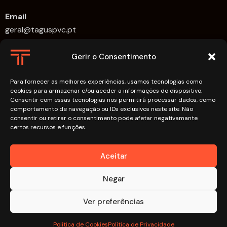
Email
geral@taguspvc.pt
Horário de Funcionamento:
Gerir o Consentimento
Segunda-feira a Sexta-feira: 09h00 – 18h00.
Para fornecer as melhores experiências, usamos tecnologias como
Links
cookies para armazenar e/ou aceder a informações do dispositivo.
Consentir com essas tecnologias nos permitirá processar dados, como
FAQs
comportamento de navegação ou IDs exclusivos neste site. Não
consentir ou retirar o consentimento pode afetar negativamante
Política de Cookies
certos recursos e funções.
Política de Privacidade
Aceitar
Negar
Ver preferências
TAGUS PVC
© 2026. Todos os direitos reservados.
Política de Cookies
Política de Privacidade