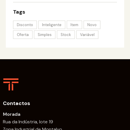
Tags
Disconto
Inteligente
Item
Novo
Oferta
Simples
Stock
Variável
Contactos
Morada
Rua da Indústria, lote 19
Zona Industrial de Montalvo