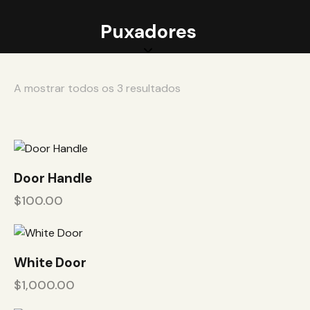
Puxadores
A mostrar todos os 3 resultados
Door Handle
$
100.00
White Door
$
1,000.00