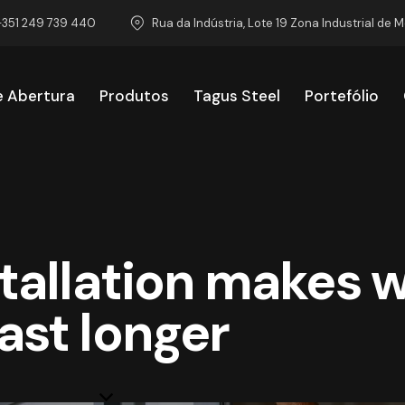
+351 249 739 440
Rua da Indústria, Lote 19 Zona Industrial de 
e Abertura
Produtos
Tagus Steel
Portefólio
emas de Abertura
Produtos
Tagus Steel
Portef
stallation makes
last longer