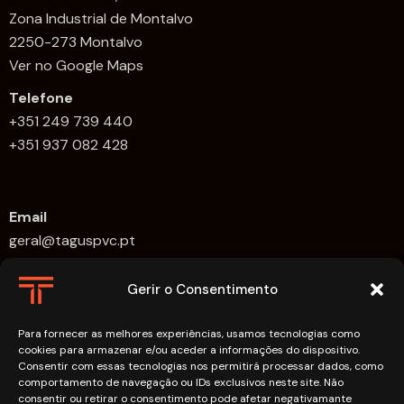
Zona Industrial de Montalvo
2250-273 Montalvo
Ver no Google Maps
Telefone
+351 249 739 440
+351 937 082 428
Email
geral@taguspvc.pt
Horário de Funcionamento:
Gerir o Consentimento
Segunda-feira a Sexta-feira: 09h00 – 18h00.
Para fornecer as melhores experiências, usamos tecnologias como
Links
cookies para armazenar e/ou aceder a informações do dispositivo.
Consentir com essas tecnologias nos permitirá processar dados, como
FAQs
comportamento de navegação ou IDs exclusivos neste site. Não
consentir ou retirar o consentimento pode afetar negativamante